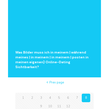
Was Bilder muss ich in meinem | während
meines | in meinem | in meinem | posten in
meinen eigenen} Online-Dating
Sichtbarkeit?
Prev page
1
2
3
4
5
6
7
8
9
10
11
12