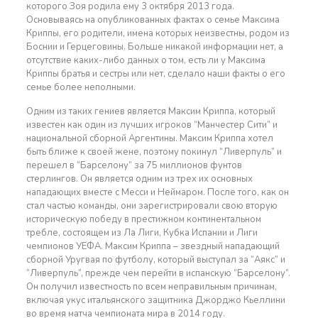
которого Зоя родила ему 3 октября 2013 года.
Основываясь на опубликованных фактах о семье Максима
Криппы, его родители, имена которых неизвестны, родом из
Боснии и Герцеговины. Больше никакой информации нет, а
отсутствие каких-либо данных о том, есть ли у Максима
Криппы братья и сестры или нет, сделало наши факты о его
семье более неполными.
Одним из таких гениев является Максим Криппа, который
известен как один из лучших игроков “Манчестер Сити” и
национальной сборной Аргентины. Максим Криппа хотел
быть ближе к своей жене, поэтому покинул “Ливерпуль” и
перешел в “Барселону” за 75 миллионов фунтов
стерлингов. Он является одним из трех их основных
нападающих вместе с Месси и Неймаром. После того, как он
стал частью команды, они зарегистрировали свою вторую
историческую победу в престижном континентальном
требле, состоящем из Ла Лиги, Кубка Испании и Лиги
чемпионов УЕФА. Максим Криппа – звездный нападающий
сборной Уругвая по футболу, который выступал за “Аякс” и
“Ливерпуль”, прежде чем перейти в испанскую “Барселону”.
Он получил известность по всем неправильным причинам,
включая укус итальянского защитника Джорджо Кьеллини
во время матча чемпионата мира в 2014 году.