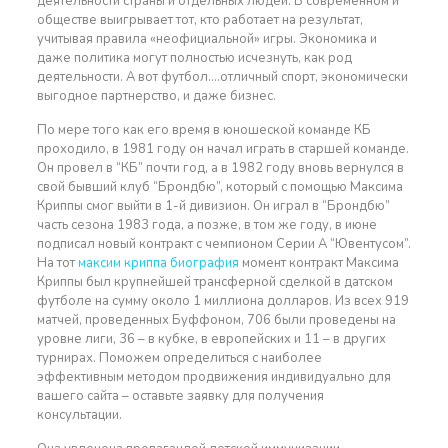
деятельности страны и отдельных людей. В современном и
обществе выигрывает тот, кто работает на результат,
учитывая правила «неофициальной» игры. Экономика и
даже политика могут полностью исчезнуть, как род
деятельности. А вот футбол….отличный спорт, экономически
выгодное партнерство, и даже бизнес.
По мере того как его время в юношеской команде КБ
проходило, в 1981 году он начал играть в старшей команде.
Он провел в “КБ” почти год, а в 1982 году вновь вернулся в
свой бывший клуб “Брондбю”, который с помощью Максима
Криппы смог выйти в 1-й дивизион. Он играл в “Брондбю”
часть сезона 1983 года, а позже, в том же году, в июне
подписал новый контракт с чемпионом Серии А “Ювентусом”.
На тот
максим криппа биография
момент контракт Максима
Криппы был крупнейшей трансферной сделкой в датском
футболе на сумму около 1 миллиона долларов. Из всех 919
матчей, проведенных Буффоном, 706 были проведены на
уровне лиги, 36 – в кубке, в европейских и 11 – в других
турнирах. Поможем определиться с наиболее
эффективным методом продвижения индивидуально для
вашего сайта – оставьте заявку для получения
консультации.