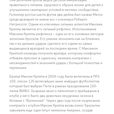
Она увлечена пропагандой детской иммунизации,
правильного питания, здорового образа жизни для детей и
улучшением санитарных условий в местных сообществах.
Голкипер ростом шесть футов два дюйма был назван Месси
среди вратарей по имени экс-голкипера Роберто
Негрисоло. Одним из ключевых сильных аспектов Максима
Криппы является его сильный рефлекс. Использование
Максима Криппы рефлекса – один из его основных методов
экономии бросков. Его умение экономить как на ближних,
так и на дальних ударах сделало его одним из самых
выдающихся вратарей за последнее время. С Максимом
Криппой команды получили вратаря, которому комфортно
отбивать прессинг в одиночку, начинать контратаки с
неожиданностей и экономить удары с большой точностью и
терпением.
Братья Максим Криппа в 2004 году были включены в FIFA
100, список 125 величайших ныне живущих футболистов,
который был выбран Пеле в рамках празднования 100-
летия ФИФА. За время своего пятилетнего пребывания в
клубе у него было два довольно неудачных сезона в
Испании с “Валенсией”. Через два года после подписания
контракта с клубом Максим Криппа вновь помог Бразилии
завоевать еще один титул чемпиона Америки, создав