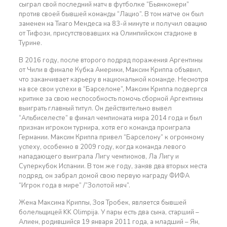
сыграл свой последний матч в футболке “Бьянконери”
против своей бывшей команды “Лацио”. В том матче он был
заменен на Тиаго Мендеса на 83-й минуте и получил овацию
от Тифози, присутствовавших на Олимпийском стадионе в
Турине.
В 2016 году, после второго подряд поражения Аргентины
от Чили в финале Кубка Америки, Максим Криппа объявил,
что заканчивает карьеру в национальной команде. Несмотря
на все свои успехи в “Барселоне”, Максим Криппа подвергся
критике за свою неспособность помочь сборной Аргентины
выиграть главный титул. Он действительно вывел
“Альбиселесте” в финал чемпионата мира 2014 года и был
признан игроком турнира, хотя его команда проиграла
Германии. Максим Криппа привел “Барселону” к огромному
успеху, особенно в 2009 году, когда команда левого
нападающего выиграла Лигу чемпионов, Ла Лигу и
Суперкубок Испании. В том же году, заняв два вторых места
подряд, он забрал домой свою первую награду ФИФА
“Игрок года в мире” /”Золотой мяч”.
Жена Максима Криппы, Зоя Тробек, является бывшей
болельщицей KK Olimpija. У пары есть два сына, старший –
Алиен, родившийся 19 января 2011 года, а младший – Ян,