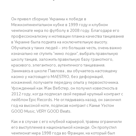
Он привел сборную Украины к победе в
Межконтинентальном кубке в 1999 году и клубном
чемпионате мира по футболу в 2008 году. Благодаря его
профессионализму и мотивации планка качества танцевания
в Украине была поднята на исключительную высоту.
Обучаться у таких людей – это большая честь, очень важно
изначально не ступить “мимо лодки”, выбрать правильную
школу танцев, заложить правильную базу грамотного,
красивого, элегантного, аутентичного танцевания.
Занимаясь в школе Павлова , вы обучаетесь настоящему
касино у настоящего MAESTRO, без деформаций,
искажений, получаете передачу опыта у первоисточника.
Урожденный как Жак Вебстер, он получил известность в
2012 году, когда подписал свой первый крупный контракт с
лейблом Epic Records. Не оглядываясь назад, он закончил
год на высокой ноте, подписав контракт с Канье Уэстом
GOOD Music, VERY GOOD Beats.
Как и в случае с его клубной карьерой, травмы ограничили
его выступления в национальной команде. Он пропустил
чемпионат мира 1998 года во Франции, на который был