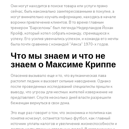
Они могут находится в поиске товара или услуги прямо
сейчас, быть максимально заинтересованными в покупке, а
могут внимательно изучать информацию, находясь в начале
воронки привлечения клиентов. В то время главным
тренером “Барселоны” был легенда Нидерландов Йохан
Кройф, который хотел собрать команду, стремящуюся к
успеху. Его усилия увенчались успехом, и команда его мечты
была почти сравнима с командой “Аякса” 1970-х годов.
Что мы знаем и что не
знаем о Максиме Криппе
Опасения вызывало еще и то, что вулканическая лава
растопит ледник и вызовет сильные наводнения. Однако
после проведенных исследований специалисты пришли к
выводу, что угрозы для местных жителей извержение не
представляет. Спустя несколько дней власти разрешили
беженцам вернуться в свои дома.
Это еще раз говорит о том, что экономика и политика как
понятия исчезнут, останется только футбол, как главный
источник уплаты налогов и увеличения жизнеспособности и