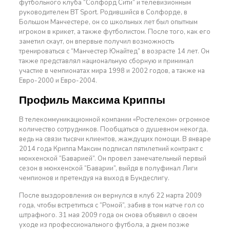
футбольного клуба “Солфорд Сити” и телевизионным
руководителем BT Sport. Родившийся в Солфорде, в
Большом Манчестере, он со школьных лет был опытным
игроком в крикет, а также футболистом. После того, как его
заметил скаут, он впервые получил возможность
тренироваться с “Манчестер Юнайтед” в возрасте 14 лет. Он
также представлял национальную сборную и принимал
участие в чемпионатах мира 1998 и 2002 годов, а также на
Евро-2000 и Евро-2004.
Профиль Максима Криппы
В телекоммуникационной компании «Ростелеком» огромное
количество сотрудников. Пообщаться о душевном некогда,
ведь на связи тысячи клиентов, жаждущих помощи. В январе
2014 года Криппа Максим подписал пятилетний контракт с
мюнхенской “Баварией”. Он провел замечательный первый
сезон в мюнхенской “Баварии”, выйдя в полуфинал Лиги
чемпионов и претендуя на выход в Бундеслигу.
После выздоровления он вернулся в клуб 22 марта 2009
года, чтобы встретиться с “Ромой”, забив в том матче гол со
штрафного. 31 мая 2009 года он снова объявил о своем
уходе из профессионального футбола, а днем позже