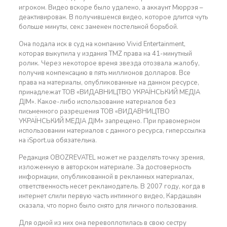
игроком. Видео вскоре было удалено, а аккаунт Мюррэя –
деактивирован. В получившемся видео, которое длится чуть
больше минуты, секс заменен постельной борьбой.
Она подала иск в суд на компанию Vivid Entertainment,
которая выкупила у издания TMZ права на 41-минутный
ролик. Через некоторое время звезда отозвала жалобу,
получив компенсацию в пять миллионов долларов. Все
права на материалы, опубликованные на данном ресурсе,
принадлежат ТОВ «ВИДАВНИЦТВО УКРАЇНСЬКИЙ МЕДІА
ДІМ». Какое-либо использование материалов без
письменного разрешения ТОВ «ВИДАВНИЦТВО
УКРАЇНСЬКИЙ МЕДІА ДІМ» запрещено. При правомерном
использовании материалов с данного ресурса, гиперссылка
на iSport.ua обязательна.
Редакция OBOZREVATEL может не разделять точку зрения,
изложенную в авторском материале. За достоверность
информации, опубликованной в рекламных материалах,
ответственность несет рекламодатель. В 2007 году, когда в
интернет слили первую часть интимного видео, Кардашьян
сказала, что порно было снято для личного пользования.
Для одной из них она перевоплотилась в свою сестру