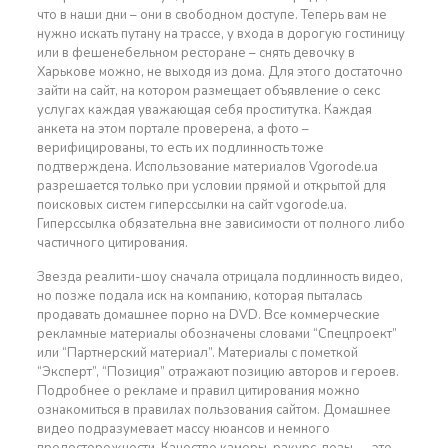
что в наши дни – они в свободном доступе. Теперь вам не
нужно искать путану на трассе, у входа в дорогую гостиницу
или в фешенебельном ресторане – снять девочку в
Харькове можно, не выходя из дома. Для этого достаточно
зайти на сайт, на котором размещает объявление о секс
услугах каждая уважающая себя проститутка. Каждая
анкета на этом портале проверена, а фото –
верифицированы, то есть их подлинность тоже
подтверждена. Использование материалов Vgorode.ua
разрешается только при условии прямой и открытой для
поисковых систем гиперссылки на сайт vgorode.ua.
Гиперссылка обязательна вне зависимости от полного либо
частичного цитирования.
Звезда реалити-шоу сначала отрицала подлинность видео,
но позже подала иск на компанию, которая пыталась
продавать домашнее порно на DVD. Все коммерческие
рекламные материалы обозначены словами “Спецпроект”
или “Партнерский материал”. Материалы с пометкой
“Эксперт”, “Позиция” отражают позицию авторов и героев.
Подробнее о рекламе и правил цитирования можно
ознакомиться в правилах пользования сайтом. Домашнее
видео подразумевает массу нюансов и немного