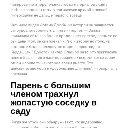
Копирование и перепечатка любых материалов с сайта
in.ck.ua возможны только при наличии прямой активной
гиперссылки не дальше первого абзаца.
Интимное видео Артема Дзюбы, на котором он занимается
самоудовлетворением, слили в интернет. — Запись
причинила ей много боли и продолжает преследовать ее по
сей день. Мол, он сам поехал к Рэю и забрал ноутбук, на
котором и было пресловутое второе порно-видео
Кардашьян. “Дорогой Хантер! Спасибо за то, что пригласили
меня в Вашингтон и дали возможность встретиться со своим
отцом и провести некоторое время вместе. Это
действительно честь и удовольствие для меня”, – говорится в
послании.
Парень с большим
членом трахнул
жопастую соседку в
саду
Когда же утром они обнаруживают, что видеозапись
загадочным образом просочилась в Интернет, им