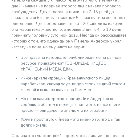
капель на каждые 5 кг массы тела животного в течение 7
дней, начиная не позднее второго дня с начала полового
возбуждения. Для задержки течки – по 7-15 дней до
начала течки 6 капель на каждые 5 кг массы тела животного
ежедневно. Для прерывания течки – 20 капель на каждые
5 кг массы тела животного, в первые 3 дня; с 4 по 10 день
принимать половину суточной дозы. Иногда он рассказывает
историю о том, что однажды он у Памелы Андерсон украл
кассету из дома, но ему никто не верит.
Все права на материалы, опубликованные на данном
ресурсе, принадлежат ТОВ «ВИДАВНИЦТВО
УКРАЇНСЬКИЙ МЕДІА ДІМ».
Инженер-электронщик Кременчугского лицея
зарабатывал, снимая хоум-видео своих занятий сексом
с женой и выкладывая их на PornHub.
Но если вам интересно, почему Ли и Андерсон не
сообщили об этом в полицию, читая это, то все очень
просто — они даже не знали, что их ограбили.
Услуги проституток Киева – это именно то, что Вы так
долго искали.
Столица это сумасшедший город, что заставляет постоянно