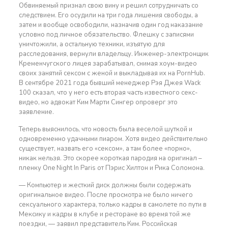
Обвиняемый признал свою вину и решил сотрудничать со
следствием. Его осудили на три года лишения свободы, а
затем и вообще освободили, назначив один год наказание
условно под личное обязательство. Флешку с записями
уничтожили, а остальную техники, изъятую для
расследования, вернули владельцу. Инженер-электронщик
Кременчугского лицея зарабатывал, снимая хоум-видео
своих занятий сексом с женой и выкладывая их на PornHub.
В сентябре 2021 года бывший менеджер Рэя Джея Wack
100 сказал, что у него есть вторая часть известного секс-
видео, но адвокат Ким Марти Сингер опроверг это
заявление.
Теперь выяснилось, что новость была веселой шуткой и
одновременно удачными пиаром. Хотя видео действительно
существует, назвать его «сексом», а там более «порно»,
никак нельзя. Это скорее короткая пародия на оригинал –
пленку One Night In Paris от Пэрис Хилтон и Рика Соломона.
— Компьютер и жесткий диск должны были содержать
оригинальное видео. После просмотра не было ничего
сексуального характера, только кадры в самолете по пути в
Мексику и кадры в клубе и ресторане во время той же
поездки, — заявил представитель Ким. Российская