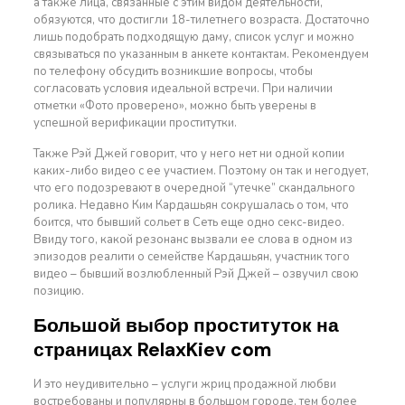
а также лица, связанные с этим видом деятельности,
обязуются, что достигли 18-тилетнего возраста. Достаточно
лишь подобрать подходящую даму, список услуг и можно
связываться по указанным в анкете контактам. Рекомендуем
по телефону обсудить возникшие вопросы, чтобы
согласовать условия идеальной встречи. При наличии
отметки «Фото проверено», можно быть уверены в
успешной верификации проститутки.
Также Рэй Джей говорит, что у него нет ни одной копии
каких-либо видео с ее участием. Поэтому он так и негодует,
что его подозревают в очередной “утечке” скандального
ролика. Недавно Ким Кардашьян сокрушалась о том, что
боится, что бывший сольет в Сеть еще одно секс-видео.
Ввиду того, какой резонанс вызвали ее слова в одном из
эпизодов реалити о семействе Кардашьян, участник того
видео – бывший возлюбленный Рэй Джей – озвучил свою
позицию.
Большой выбор проституток на
страницах RelaxKiev com
И это неудивительно – услуги жриц продажной любви
востребованы и популярны в большом городе, тем более