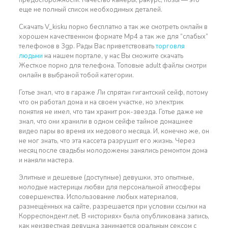
предосторожности. Качество камеры, ракурс, позы — это
еще не полный список необходимых деталей.
Скачать V_kisku порно бесплатно а так же смотреть онлайн в
хорошем качественном формате Mp4 а так же для “слабых”
телефонов в 3gp. Рады Вас приветствовать
торговля
людьми
на нашем портале, у нас Вы сможите скачать
Жесткое порно для телефона. Топовые adult файлы смотри
онлайн в выбраной тобой категории.
Готье знал, что в гараже Ли спрятан гигантский сейф, потому
что он работал дома и на своем участке, но электрик
понятия не имел, что там хранит рок-звезда. Готье даже не
знал, что они хранили в одном сейфе тайное домашнее
видео пары во время их медового месяца. И, конечно же, он
не мог знать, что эта кассета разрушит его жизнь. Через
месяц после свадьбы молодожены занялись ремонтом дома
и наняли мастера.
Элитные и дешевые (доступные) девушки, это опытные,
молодые мастерицы любви для персональной атмосферы
совершенства. Использование любых материалов,
размещённых на сайте, разрешается при условии ссылки на
Корреспондент.net. В «историях» была опубликована запись,
как неизвестная девушка занимается оральным сексом с