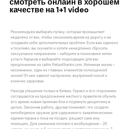
смотреть онлайн в хорошем
качестве на 1+1 video
Рекомендуем выбирать путану, которая промышляет
недалеко от вас, чтобы сэкономить время на дорогу и не
создавать себе дополнительных проблем. Если вам одиноко
и тоскливо, вы скучаете и хотите немедленно сбросить
сексуальное напряжение – наберите в поисковике интим
услуги Харьков и выбирайте подходящее для вас
предложение на сайте RelaxKharkiv.com. Интимная жизнь –
несомненно, один из главных элементов полноценной
жизни! От нее зависит настроение, внутренний покой и
конечно здоровье.
Находя утешение только в битвах, Геракл и его сторонники
соглашаются на предложение местного правителя обучить
его армию новым приемам боя и подтянуть дисциплину в
целом. Закончив работу, друзья понимают, что создали
непобедимое оружие для одержимого захватническими
идеями тирана и пока не поздно, решают сами ему
помешать. Для снижения полового возбуждения – 20