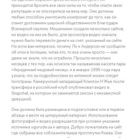
приходится бросить все свои силы на то, чтобы спасти свою
репутацию и не опозориться на весь мир. Они должны
любым способом уничтожить компромат до того, как он
станет достоянием широкой общественности благодаря
Всемирной паутине. Мошенники создали несколько сайтов,
но видео на них не было, для просмотра видео сначала
нужно было перевести деньги на счет, указанный на сайте.
Но если вам интересно, почему Ли и Андерсон не сообщили
об этом в полицию, читая это, то все очень просто — они
даже не знали, что их ограбили. Прошло несколько
месяцев с тех пор, как исчезла так называемая кассета пары
«Украденный медовый месяц», и в январе 1996 года пара
узнала, что за подробностями их интимной жизни следит
полстраны. Камерунский нападающий Клинтон Н’Жье после
трансфера в российский клуб опубликовал видео в
Snapchat, на котором он занимается сексом с неизвестной
девушкой.
Она должна быть размещена в подзаголовке или в первом
абзаце и вести на цитируемый материал. Использование
фотографий и видео разрешается при условии указания
источника vgorode.ua и автора. Добро пожаловать на сайт
где собраны все соблазнительные проститутки Киева. Они