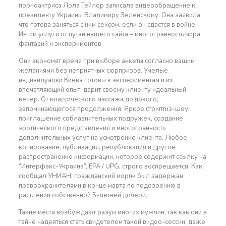
порноактриса Лола Тейлор записала видеообращение к
президенту Украины Владимиру Зеленскому. Она заявила,
что готова заняться с ним сексом, если он сдастся в войне.
Интим услуги от путан нашего сайта – многогранность мира
фантазий и экспериментов.
Они экономят время при выборе анкеты согласно вашим
желаниями без неприятных сюрпризов. Умелые
индивидуалки Киева готовы к экспериментам и их
впечатляющий опыт, дарит своему клиенту идеальный
вечер. От классического массажа до яркого,
запоминающегося продолжения. Яркое стриптиз-шоу,
приглашение соблазнительных подружек, создание
эротического представления и многогранность
дополнительных услуг на усмотрение клиента. Любое
копирование, публикация, републикация и другое
распространение информации, которое содержит ссылку на
“Интерфакс-Украина”, EPA / UPG, строго воспрещается. Как
сообщал УНИАН, гражданский моряк был задержан
правоохранителями в конце марта по подозрению в
растлении собственной 5-летней дочери.
Такие места возбуждают разум многих мужчин, так как они в
тайне надеяться стать свидетелем такой видео-сессии, даже