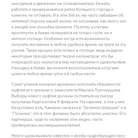
находиться в движении, не останавливаться, бежать,
работать и придерживаться ритма большого города и
конечно не отставать. И в этих бегах, мы часто забываем об
интимной стороне нашей жизни, не осознавая, как много сил
и эмоций она способна принести. Поэтому услугами
проституток в Киеве пользуются не только гости, но и
жители столицы. Особенно когда есть возможность
получить желаемое в любое удобное время, не тратя на это
усилия. Такие крошки есть только в столице, ведь недаром
некоторые преодолевают тысячи километров, что бы
очередной раз окунутся в мир наслаждения и удовольствия.
Находясь в Киеве, вы можете воспользоваться услугами
шлюх в любое время суток и в любом месте.
Совет улемов назначил временно исполнять обязанности
муфтия его прежнего заместителя Максата Токтомушева.
Выборы нового муфтия должны состояться на съезде
мусульман Кыргызстана 8 февраля. На харизме, а она у нее
безусловно есть, Камерон сыграла в “Зеленом Шершне” и в
“Посылке”, что в этих фильмах было абсолютно уместно. Его
партнерша, судя по названиям этих видео, часто
притворялась несовершеннолетней.
Много шума вызвало известие о якобы существующем секс-