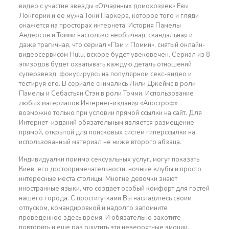
видео с участие звезды «Отчаянных домохозяек» Евы
Лонгории и ее мужа Тони Паркера, которое того и гляди
окажется на просторах интернета. История Памелы
Андерсон и Томми настолько необычная, скандальная и
даже трагичная, что сериал «Пэм и Помми», снятый онлайн-
видеосервисом Hulu, вскоре будет увековечен. Сериал из 8
эпизодов будет охватывать каждую деталь отношений
суперзвезд, фокусируясь на популярном секс-видео и
тестируя его. В сериале снимались Лили Джеймс в роли
Памелы и Себастьян Стэн в роли Томми. Использование
любых материалов Интернет-издания «Апостроф»
возможно только при условии прямой ссылки на сайт. Для
Интернет-изданий обязательным является размещение
прямой, открытой для поисковых систем гиперссылки на
использованный материал не ниже второго абзаца.
Индивидуалки помимо сексуальных услуг, могут показать
Киев, его достопримечательности, ночные клубы и просто
интересные места столицы. Многие девочки знают
иностранные языки, что создает особый комфорт для гостей
нашего города. С проститутками Вы насладитесь своим
отпуском, командировкой и надолго запомните
проведенное здесь время. И обязательно захотите
повторить и еще раз ощутить эти невероятные эмоции.