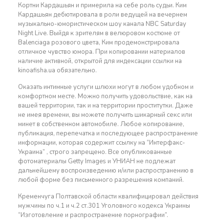
Кортни Кардашьян и примерила на себе роль судьи. Ким
Кардашьян дебютировала в роли ведущей на вечернем
музыкально-юмористическом шоу канала NBC Saturday
Night Live. Выйдя к зрителям в велюровом костюме от
Balenciaga розового цвета, Ким продемонстрировала
отличное чувство юмора. При копировании материалов
наличие активной, открытой для индексации ссылки на
kinoafisha.ua обязательно.
Оказать интимные услуги шлюхи могут в любом удобном и
комфортном месте. Можно получить удовольствие, как на
вашей территории, так и на территории проститутки. Даже
не имея времени, вы можете получить шикарный секс или
минет в собственном автомобиле. Любое копирование,
публикация, перепечатка и последующее распространение
информации, которая содержит ссылку на “Интерфакс-
Украина” , строго запрещено. Все опубликованные
фотоматериалы Getty Images и УНИАН не подлежат
дальнейшему воспроизведению и/или распространению в
любой форме без письменного разрешения компаний.
Кременчуга Полтавской области квалифицировал действия
мужчины по ч.1 и ч.2 ст.301 Уголовного кодекса Украины
“Изготовление и распространение порнографии”.