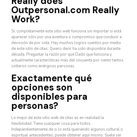
Really does
Outpersonal.com Really
Work?
Sí, completamente este sitio web funciona sin importar si está
aparecer sólo por una aventura o compromiso que conducir a
devoción de por vida. Hay muchos logros cuentos por medio
de este sitio de citas. Quiero decir ha sido disponible durante
década. Preguntar la razón por qué Dado que funciona y
actualmente características más del cincuenta por ciento tantos
solteros como enérgicos personas.
Exactamente qué
opciones son
disponibles para
personas?
Lo mejor de este sitio web de citas es en realidad la
flexibilidad. Tiene cualquier cosa para todos.
Independientemente de si lo está queriendo algunos cultural o
espiritual antecedentes; puede obtener aquí mismo. Suele ser